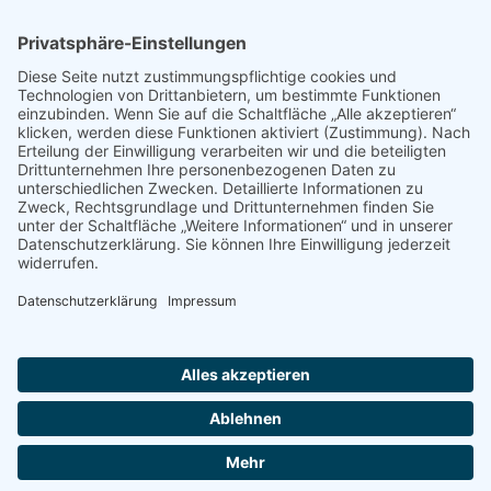
Rheingutstraße 7
78462 Konstanz
HOURS
Montag + Dienstag + Donnerstag
10:00 - 12:00 / 14:00 - 17:00
Freitag
10:00 - 14:00
Mittwoch
geschlossen
Weitere Termin nach Vereinbarung
CONTACT US
Diese E-Mail-Adresse ist vor Spambots geschützt! Zur Anzeige
muss JavaScript eingeschaltet sein.
+49 7531 66105
Impressum
Datenschutz