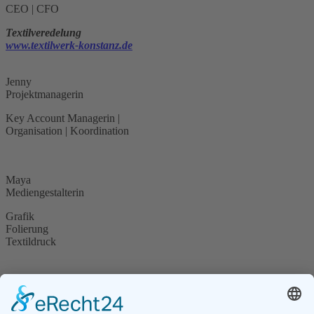
CEO | CFO
Textilveredelung
www.textilwerk-konstanz.de
Jenny
Projektmanagerin
Key Account Managerin |
Organisation | Koordination
Maya
Mediengestalterin
Grafik
Folierung
Textildruck
VISIT US