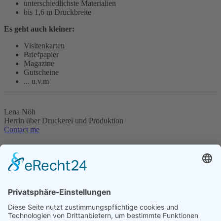
unterschiedlichste Materialien
bis 1,6 m Druckbreite
Es geht auch kleiner:
Visitenkarten
Briefpapier
Magazine
Gutscheine
... u.v.m
Lena Nöh
Herrin über Druckerei und Produktion
Contact me
VISIT US
Rheingutstraße 7
78462 Konstanz
HOURS