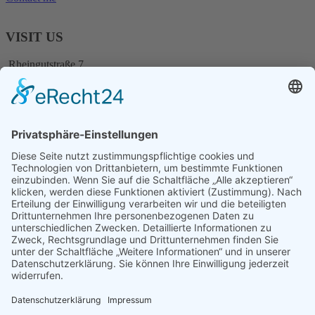
VISIT US
Rheingutstraße 7
78462 Konstanz
HOURS
Montag + Dienstag + Donnerstag
10:00 - 12:00 / 14:00 - 17:00
Freitag
10:00 - 14:00
Mittwoch
geschlossen
Weitere Termin nach Vereinbarung
CONTACT US
Diese E-Mail-Adresse ist vor Spambots geschützt! Zur Anzeige
muss JavaScript eingeschaltet sein.